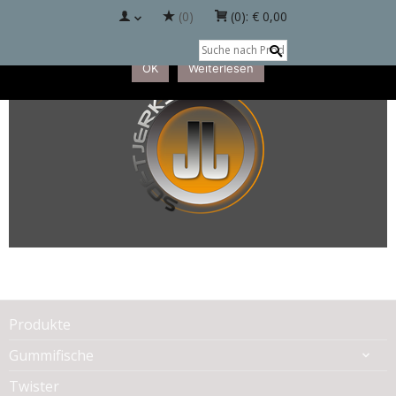
(0)
(0):
€ 0,00
Diese Website benutzt Cookies. Wenn Sie die Website weiter
nutzt, gehen wir von Ihrem Einverständnis aus.
OK
Weiterlesen
Produkte
Gummifische
Twister