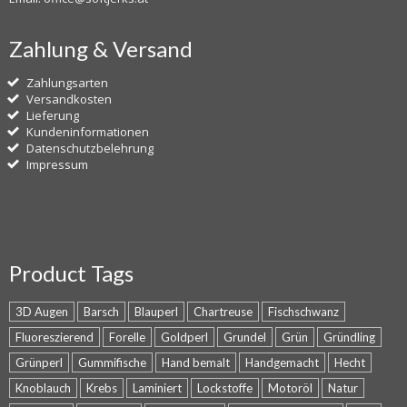
Zahlung & Versand
Zahlungsarten
Versandkosten
Lieferung
Kundeninformationen
Datenschutzbelehrung
Impressum
Product Tags
3D Augen
Barsch
Blauperl
Chartreuse
Fischschwanz
Fluoreszierend
Forelle
Goldperl
Grundel
Grün
Gründling
Grünperl
Gummifische
Hand bemalt
Handgemacht
Hecht
Knoblauch
Krebs
Laminiert
Lockstoffe
Motoröl
Natur