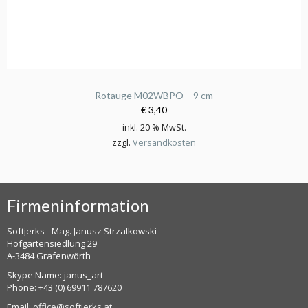
Rotauge M02WBPO – 9 cm
€ 3,40
inkl. 20 % MwSt.
zzgl.
Versandkosten
Firmeninformation
Softjerks - Mag. Janusz Strzalkowski
Hofgartensiedlung 29
A-3484 Grafenwörth
Skype Name: janus_art
Phone:
+43 (0) 69911 787620
Email:
office@softjerks.at