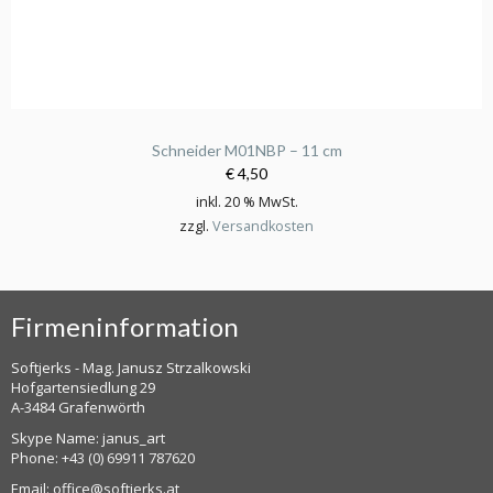
Schneider M01NBP – 11 cm
€ 4,50
inkl. 20 % MwSt.
zzgl.
Versandkosten
Firmeninformation
Softjerks - Mag. Janusz Strzalkowski
Hofgartensiedlung 29
A-3484 Grafenwörth
Skype Name: janus_art
Phone:
+43 (0) 69911 787620
Email:
office@softjerks.at