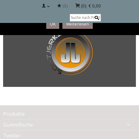
(0)
(0):
€ 0,00
Diese Website benutzt Cookies. Wenn Sie die Website weiter
nutzt, gehen wir von Ihrem Einverständnis aus.
OK
Weiterlesen
Produkte
Gummifische
Twister