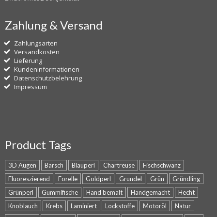
Zahlung & Versand
Zahlungsarten
Versandkosten
Lieferung
Kundeninformationen
Datenschutzbelehrung
Impressum
Product Tags
3D Augen
Barsch
Blauperl
Chartreuse
Fischschwanz
Fluoreszierend
Forelle
Goldperl
Grundel
Grün
Gründling
Grünperl
Gummifische
Hand bemalt
Handgemacht
Hecht
Knoblauch
Krebs
Laminiert
Lockstoffe
Motoröl
Natur