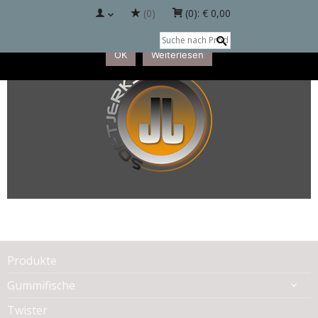
(0)
(0):
€ 0,00
Diese Website benutzt Cookies. Wenn Sie die Website weiter
nutzt, gehen wir von Ihrem Einverständnis aus.
OK
Weiterlesen
Produkte
Gummifische
Twister