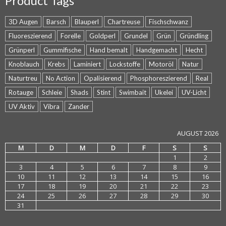
Product Tags
3D Augen
Barsch
Blauperl
Chartreuse
Fischschwanz
Fluoreszierend
Forelle
Goldperl
Grundel
Grün
Gründling
Grünperl
Gummifische
Hand bemalt
Handgemacht
Hecht
Knoblauch
Krebs
Laminiert
Lockstoffe
Motoröl
Natur
Naturtreu
No Action
Opalisierend
Phosphoreszierend
Real
Rotauge
Schleie
Shads
Stint
Swimbait
Ukelei
UV-Licht
UV Aktiv
Vibra
Zander
AUGUST 2026
M
D
M
D
F
S
S
1
2
3
4
5
6
7
8
9
10
11
12
13
14
15
16
17
18
19
20
21
22
23
24
25
26
27
28
29
30
31