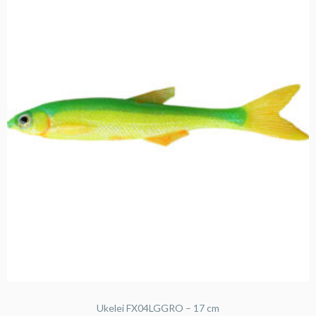
Ukelei FX04LGGRO – 17 cm