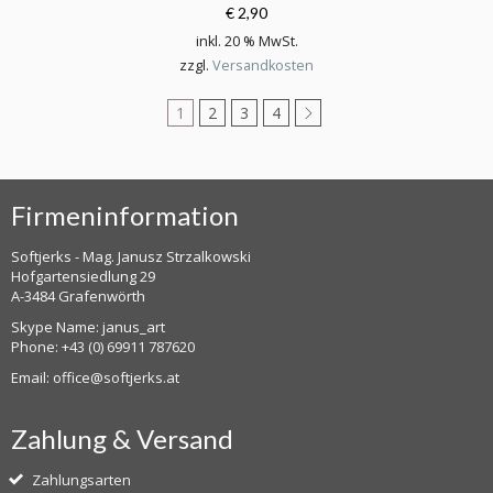
€ 2,90
inkl. 20 % MwSt.
zzgl.
Versandkosten
1
2
3
4
Firmeninformation
Softjerks - Mag. Janusz Strzalkowski
Hofgartensiedlung 29
A-3484 Grafenwörth
Skype Name: janus_art
Phone:
+43 (0) 69911 787620
Email:
office@softjerks.at
Zahlung & Versand
Zahlungsarten