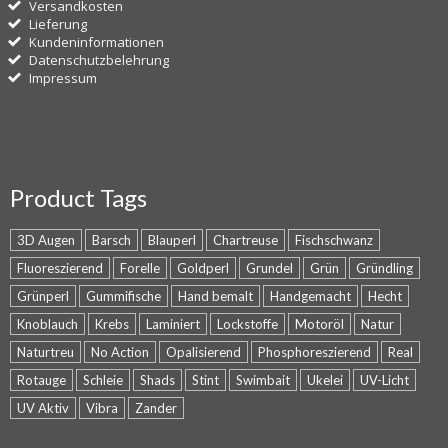
Versandkosten
Lieferung
Kundeninformationen
Datenschutzbelehrung
Impressum
Product Tags
3D Augen
Barsch
Blauperl
Chartreuse
Fischschwanz
Fluoreszierend
Forelle
Goldperl
Grundel
Grün
Gründling
Grünperl
Gummifische
Hand bemalt
Handgemacht
Hecht
Knoblauch
Krebs
Laminiert
Lockstoffe
Motoröl
Natur
Naturtreu
No Action
Opalisierend
Phosphoreszierend
Real
Rotauge
Schleie
Shads
Stint
Swimbait
Ukelei
UV-Licht
UV Aktiv
Vibra
Zander