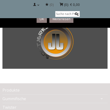
(0)
(0):
€ 0,00
Diese Website benutzt Cookies. Wenn Sie die Website weiter
nutzt, gehen wir von Ihrem Einverständnis aus.
OK
Weiterlesen
Produkte
Gummifische
Twister